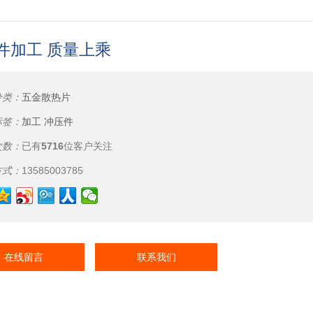
件加工 质量上乘
分类：
五金散热片
标签：
加工
冲压件
次数：
已有
5716
位客户关注
方式：
13585003785
在线留言
联系我们